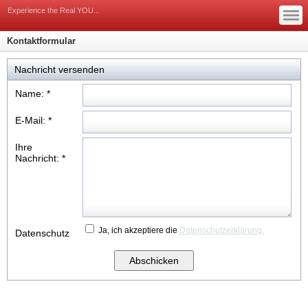
Yoga auf sylt, Yoga an der Nordsee
—
—
Experience the Real YOU...
—
Kontaktformular
Nachricht versenden
Name:
*
E-Mail:
*
Ihre
Nachricht:
*
Ja, ich akzeptiere die
Datenschutzerklärung.
Datenschutz